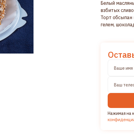
Белый масляны
взбитых сливо
Торт обсыпан
гелем, шокола
Остав
Нажимая на к
конфиденци