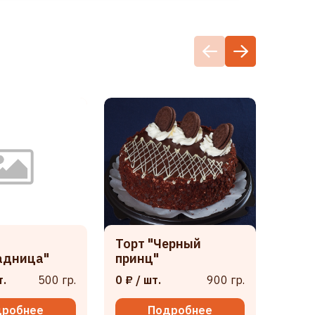
Торт "Черный
Торт
адница"
принц"
0 ₽
/ 
т.
500 гр.
0 ₽
/ шт.
900 гр.
дробнее
Подробнее