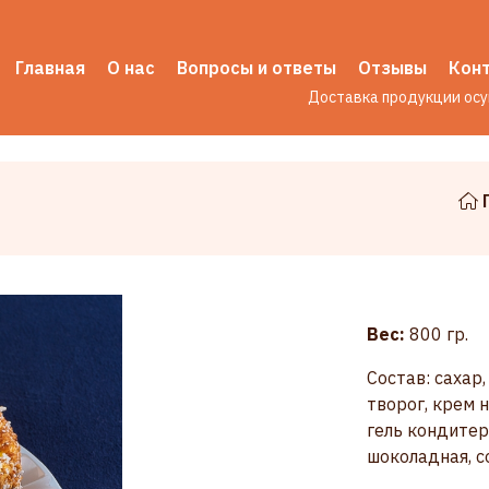
Главная
О нас
Вопросы и ответы
Отзывы
Кон
Доставка продукции ос
Вес:
800 гр.
Состав: сахар,
творог, крем 
гель кондитер
шоколадная, с