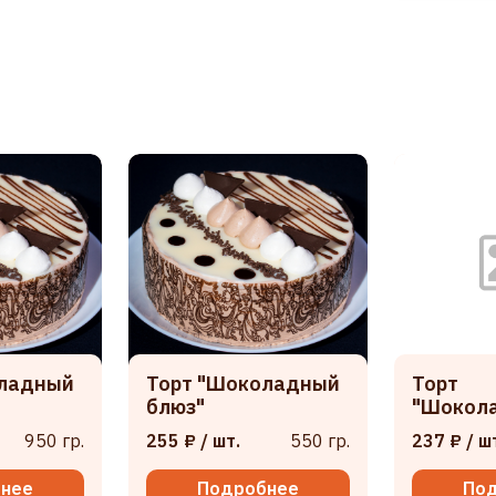
оладный
Торт "Шоколадный
Торт
блюз"
"Шокол
950 гр.
255 ₽
/ шт.
550 гр.
237 ₽
/ ш
нее
Подробнее
По