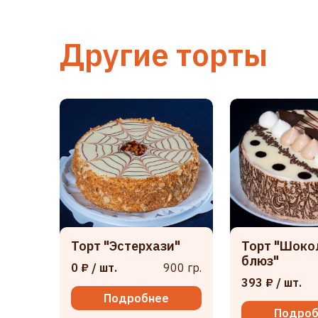
Другие торты
Торт "Эстерхази"
Торт "Шок
блюз"
0 ₽
/ шт.
900 гр.
393 ₽
/ шт.
Подробнее
Подроб