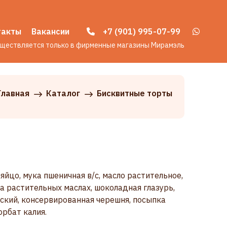
такты
Вакансии
+7 (901) 995-07-99
уществляется только в фирменные магазины Мирамэль
Главная
Каталог
Бисквитные торты
 яйцо, мука пшеничная в/с, масло растительное,
на растительных маслах, шоколадная глазурь,
ский, консервированная черешня, посыпка
орбат калия.