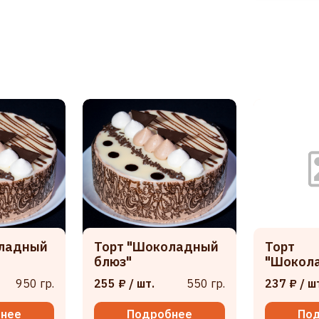
оладный
Торт "Шоколадный
Торт
блюз"
"Шокол
950 гр.
255 ₽
/ шт.
550 гр.
237 ₽
/ ш
нее
Подробнее
По