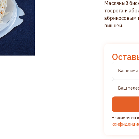
Масляный биск
творога и абр
абрикосовым 
вишней.
Остав
Нажимая на к
конфиденци