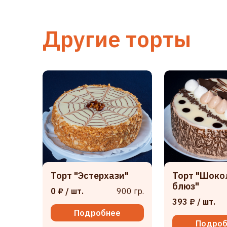
Другие торты
Торт "Эстерхази"
Торт "Шок
блюз"
0 ₽
/ шт.
900 гр.
393 ₽
/ шт.
Подробнее
Подроб