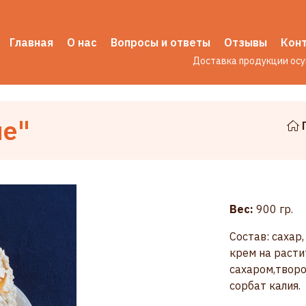
Главная
О нас
Вопросы и ответы
Отзывы
Кон
Доставка продукции ос
ие"
Вес:
900 гр.
Состав: сахар
крем на расти
сахаром,творо
сорбат калия.