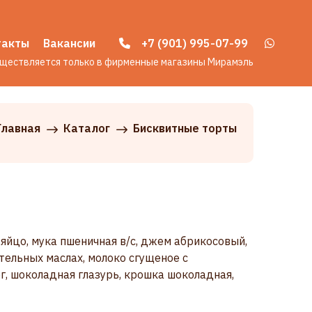
такты
Вакансии
+7 (901) 995-07-99
уществляется только в фирменные магазины Мирамэль
Главная
Каталог
Бисквитные торты
, яйцо, мука пшеничная в/с, джем абрикосовый,
тельных маслах, молоко сгущеное с
г, шоколадная глазурь, крошка шоколадная,