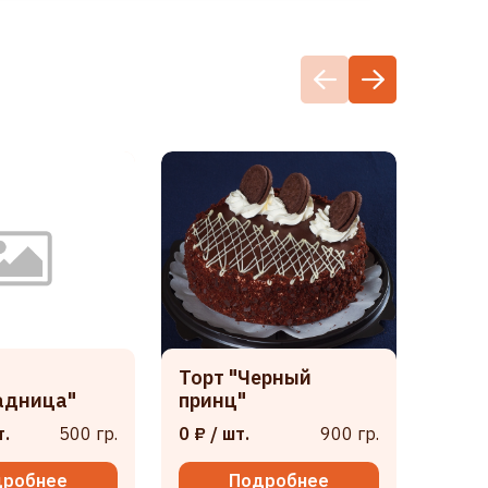
Торт "Черный
Торт
адница"
принц"
0 ₽
/ 
т.
500 гр.
0 ₽
/ шт.
900 гр.
дробнее
Подробнее